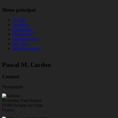
Menu principal
Accueil
Actualités
Présentation
Photothèque
Contactez moi !
Mes liens
Mentions légales
Pascal M. Cardon
Contact
Photographe
99 avenue Paul Sumien
91600 Savigny sur Orge
France