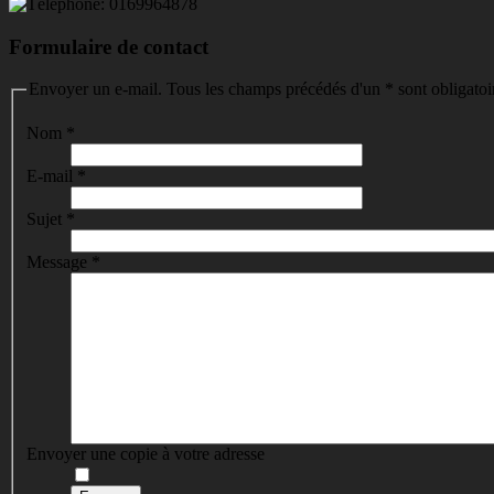
0169964878
Formulaire de contact
Envoyer un e-mail. Tous les champs précédés d'un * sont obligatoi
Nom
*
E-mail
*
Sujet
*
Message
*
Envoyer une copie à votre adresse